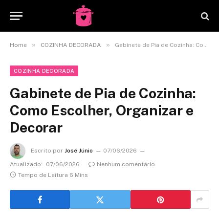
»
»
Home
COZINHA DECORADA
Gabinete de Pia de Cozinha: Como Escolher, Organizar e Decorar
COZINHA DECORADA
Gabinete de Pia de Cozinha:
Como Escolher, Organizar e
Decorar
Escrito por
José Júnio
07/06/2026
Atualizado:
07/06/2026
Nenhum comentário
Tempo de Leitura 6 Mins