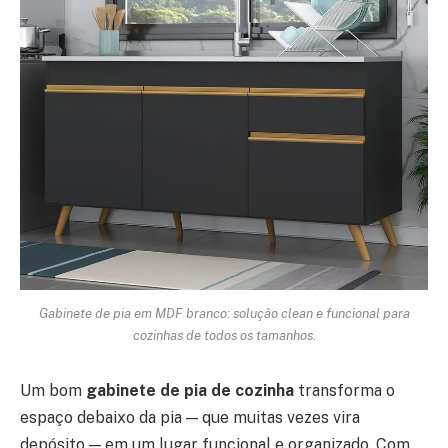
Gabinete de pia em MDF branco: solução clean e funcional para
cozinhas de todos os tamanhos.
Um bom
gabinete de pia de cozinha
transforma o
espaço debaixo da pia — que muitas vezes vira
depósito — em um lugar funcional e organizado. Com