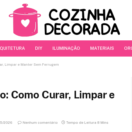
RQUITETURA
DIY
ILUMINAÇÃO
MATERIAIS
OR
ar, Limpar e Manter Sem Ferrugem
o: Como Curar, Limpar e
05/2026
Nenhum comentário
Tempo de Leitura 8 Mins