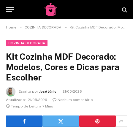
»
»
Home
COZINHA DECORADA
Kit Cozinha MDF Decorado: Modelos, Cores e Dicas para Escolher
COZINHA DECORADA
Kit Cozinha MDF Decorado:
Modelos, Cores e Dicas para
Escolher
Escrito por
José Júnio
21/05/2026
Atualizado:
21/05/2026
Nenhum comentário
Tempo de Leitura 7 Mins