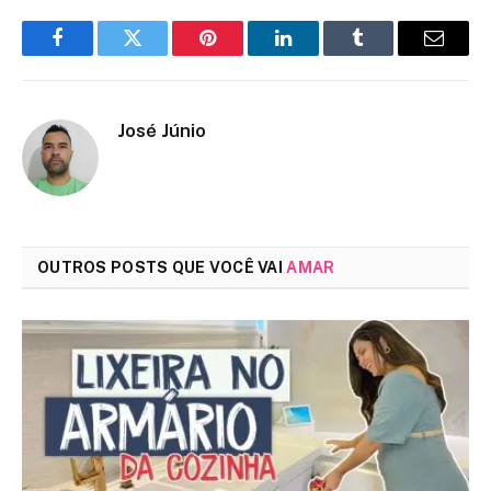
Facebook
Twitter
Pinterest
LinkedIn
Tumblr
Email
José Júnio
OUTROS POSTS QUE VOCÊ VAI
AMAR