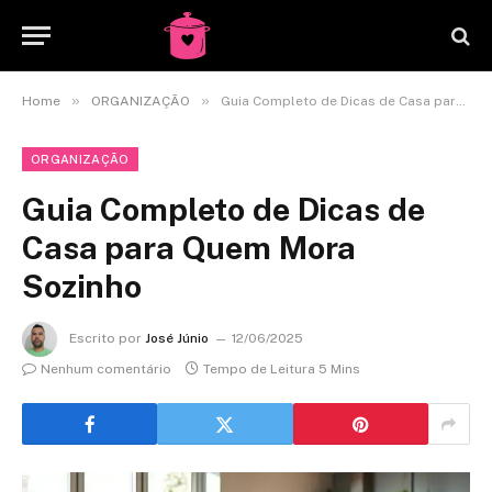
»
»
Home
ORGANIZAÇÃO
Guia Completo de Dicas de Casa para Quem Mora Sozinho
ORGANIZAÇÃO
Guia Completo de Dicas de
Casa para Quem Mora
Sozinho
Escrito por
José Júnio
12/06/2025
Nenhum comentário
Tempo de Leitura 5 Mins