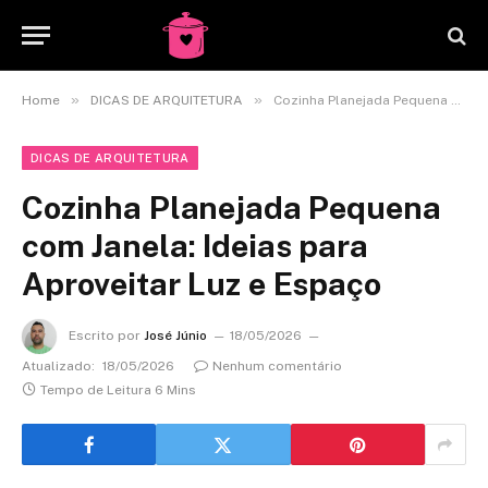
»
»
Home
DICAS DE ARQUITETURA
Cozinha Planejada Pequena com Janela: Ideias para Aproveitar Luz e Espaço
DICAS DE ARQUITETURA
Cozinha Planejada Pequena
com Janela: Ideias para
Aproveitar Luz e Espaço
Escrito por
José Júnio
18/05/2026
Atualizado:
18/05/2026
Nenhum comentário
Tempo de Leitura 6 Mins