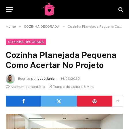
»
»
Home
COZINHA DECORADA
Cozinha Planejada Pequena Como Acertar No Projeto
COZINHA DECORADA
Cozinha Planejada Pequena
Como Acertar No Projeto
Escrito por
José Júnio
14/06/2025
Nenhum comentário
Tempo de Leitura 8 Mins