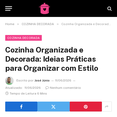
»
»
Home
COZINHA DECORADA
Cozinha Organizada e Decorada: Ideias Práticas para Organizar com Estilo
COZINHA DECORADA
Cozinha Organizada e
Decorada: Ideias Práticas
para Organizar com Estilo
Escrito por
José Júnio
11/06/2026
Atualizado:
11/06/2026
Nenhum comentário
Tempo de Leitura 6 Mins