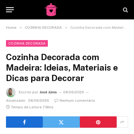
»
»
Home
COZINHA DECORADA
Cozinha Decorada com Madeira: Ideias, Materiais e Dicas para Decorar
COZINHA DECORADA
Cozinha Decorada com
Madeira: Ideias, Materiais e
Dicas para Decorar
Escrito por
José Júnio
08/06/2026
Atualizado:
08/06/2026
Nenhum comentário
Tempo de Leitura 7 Mins