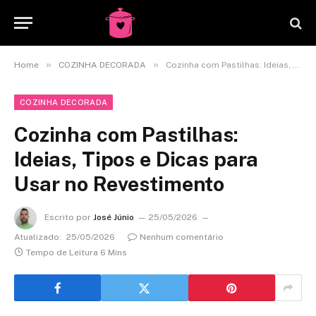
»
»
Home
COZINHA DECORADA
Cozinha com Pastilhas: Ideias, Tipos e Dicas para Usar no Revestimento
COZINHA DECORADA
Cozinha com Pastilhas:
Ideias, Tipos e Dicas para
Usar no Revestimento
Escrito por
José Júnio
25/05/2026
Atualizado:
25/05/2026
Nenhum comentário
Tempo de Leitura 6 Mins