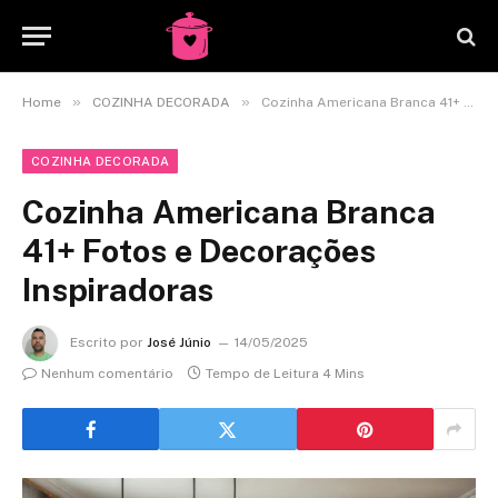
»
»
Home
COZINHA DECORADA
Cozinha Americana Branca 41+ Fotos e Decorações Inspiradoras
COZINHA DECORADA
Cozinha Americana Branca
41+ Fotos e Decorações
Inspiradoras
Escrito por
José Júnio
14/05/2025
Nenhum comentário
Tempo de Leitura 4 Mins