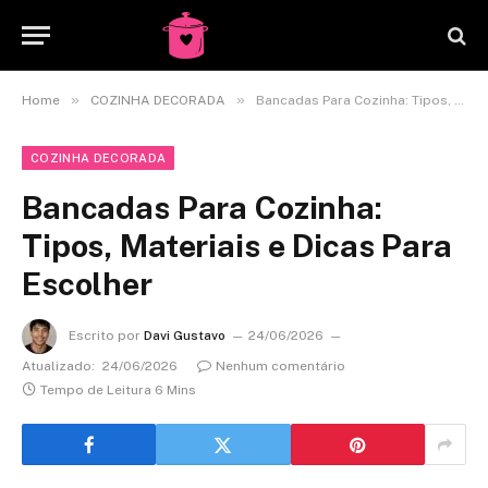
»
»
Home
COZINHA DECORADA
Bancadas Para Cozinha: Tipos, Materiais e Dicas Para Escolher
COZINHA DECORADA
Bancadas Para Cozinha:
Tipos, Materiais e Dicas Para
Escolher
Escrito por
Davi Gustavo
24/06/2026
Atualizado:
24/06/2026
Nenhum comentário
Tempo de Leitura 6 Mins