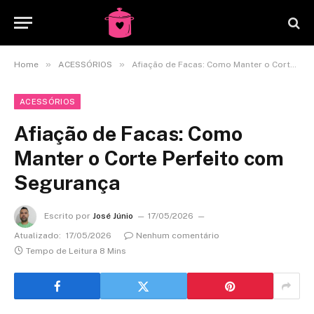
»
»
Home
ACESSÓRIOS
Afiação de Facas: Como Manter o Corte Perfeito com Segurança
ACESSÓRIOS
Afiação de Facas: Como
Manter o Corte Perfeito com
Segurança
Escrito por
José Júnio
17/05/2026
Atualizado:
17/05/2026
Nenhum comentário
Tempo de Leitura 8 Mins