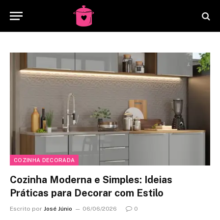
COZINHA DECORADA
Cozinha Moderna e Simples: Ideias
Práticas para Decorar com Estilo
Escrito por
José Júnio
06/06/2026
0