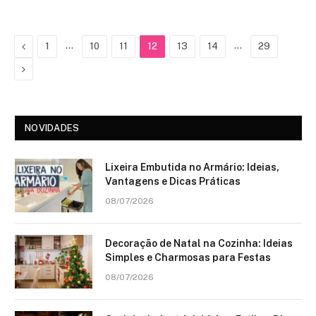
Previous
…
…
1
10
11
12
13
14
29
Next
NOVIDADES
Lixeira Embutida no Armário: Ideias,
Vantagens e Dicas Práticas
08/07/2026
Decoração de Natal na Cozinha: Ideias
Simples e Charmosas para Festas
08/07/2026